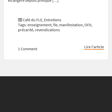
étrangère depuis presque […]
Café du FLE
,
Entretiens
Tags:
enseignement
,
fle
,
manifestation
,
OFII
,
précarité
,
revendications
Lire l'article
1 Comment