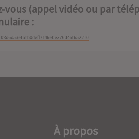
ez-vous (appel vidéo ou par télé
ulaire :
108d6d53efafb0deff7f46ebe376d46f652210
À propos