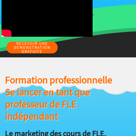
.
RECEVOIR UNE
DÉMONSTRATION
GRATUITE
Formation professionnelle
Se lancer en tant que
professeur de FLE
indépendant
Le marketing des cours de FLE.