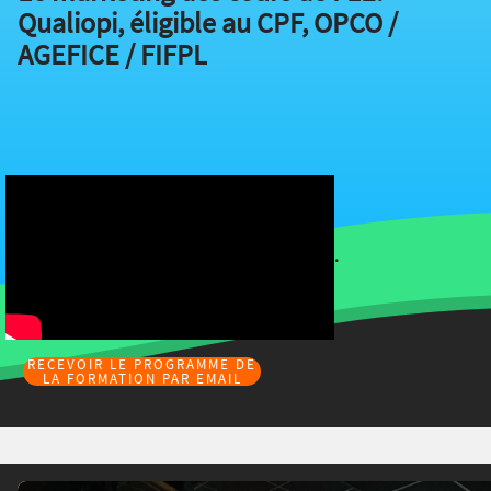
Qualiopi, éligible au CPF, OPCO /
AGEFICE / FIFPL
.
RECEVOIR LE PROGRAMME DE
LA FORMATION PAR EMAIL