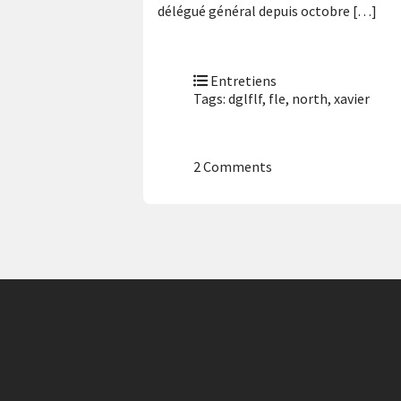
délégué général depuis octobre […]
Entretiens
Tags:
dglflf
,
fle
,
north
,
xavier
2 Comments