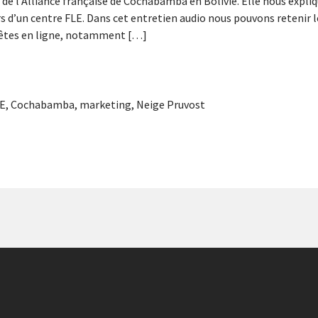
 de l’Alliance française de Cochabamba en Bolivie. Elle nous expli
rs d’un centre FLE. Dans cet entretien audio nous pouvons retenir l
quêtes en ligne, notamment […]
LE
,
Cochabamba
,
marketing
,
Neige Pruvost