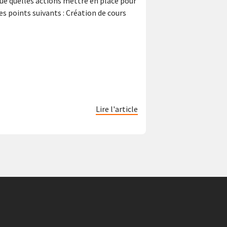
que quelles actions mettre en place pour
es points suivants : Création de cours
Lire l'article