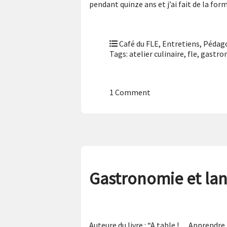
pendant quinze ans et j’ai fait de la fo
Café du FLE
,
Entretiens
,
Pédago
Tags:
atelier culinaire
,
fle
,
gastro
1 Comment
Gastronomie et lan
Auteure du livre : “A table !… Apprendre