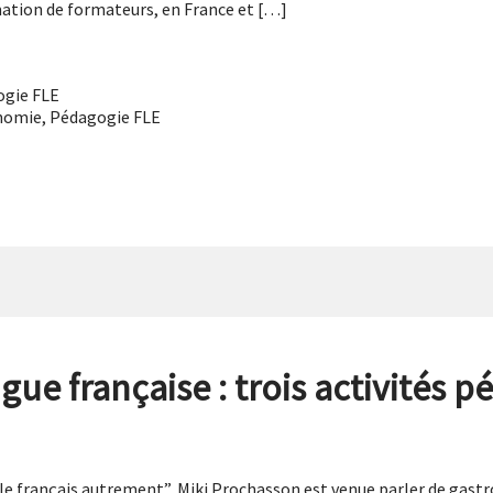
rmation de formateurs, en France et […]
gie FLE
nomie
,
Pédagogie FLE
gue française : trois activités 
 le français autrement”, Miki Prochasson est venue parler de gastr