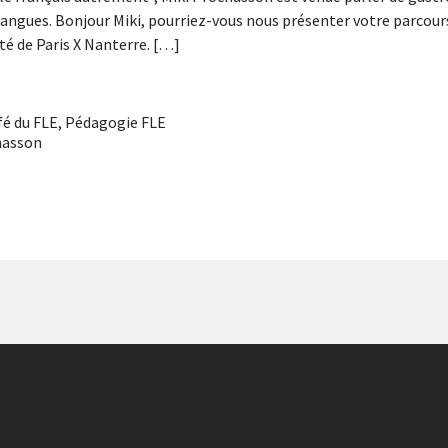
langues. Bonjour Miki, pourriez-vous nous présenter votre parcour
ité de Paris X Nanterre. […]
fé du FLE
,
Pédagogie FLE
hasson