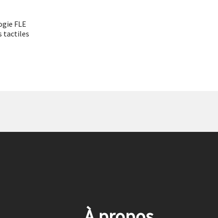
gie FLE
 tactiles
À propos