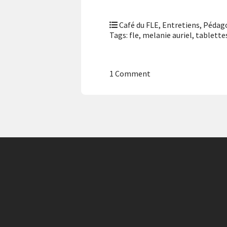
Café du FLE
,
Entretiens
,
Pédago
Tags:
fle
,
melanie auriel
,
tablettes
1 Comment