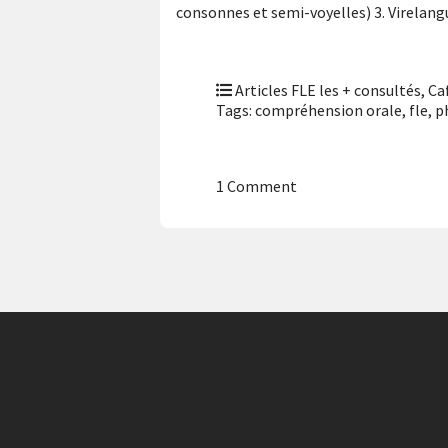
consonnes et semi-voyelles) 3. Virelangu
Articles FLE les + consultés
,
Ca
Tags:
compréhension orale
,
fle
,
p
1 Comment