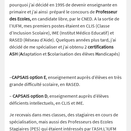
pourquoi j’ai décidé en 1995 de devenir enseignante en
primaire et j’ai ainsi préparé le concours de
Professeur
des Ecoles,
en candidate libre, par
le CNED. A la sortie de
l’IUFM, mes premiers postes étaient en CLIS (Classe
d’Inclusion Scolaire), IME (Institut Médico Educatif) et
RASED (Réseau d’Aide). Quelques années plus tard, j’ai
décidé de me spécialiser et j’ai obtenu 2
certifications
ASH
(
A
daptation et
S
colarisation des élèves
H
andicapés)
–
CAPSAIS option E
, enseignement auprès d’élèves en très
grande difficulté scolaire, en RASED.
–
CAPSAIS option D
, enseignement auprès d’élèves
déficients intellectuels, en CLIS et IME.
Je recevais dans mes classes, des stagiaires en cours de
spécialisation, mais aussi des Professeurs des Ecoles
Stagiaires (PES) qui étaient intéressés par l’ASH.L’IUFM