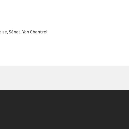
aise
,
Sénat
,
Yan Chantrel