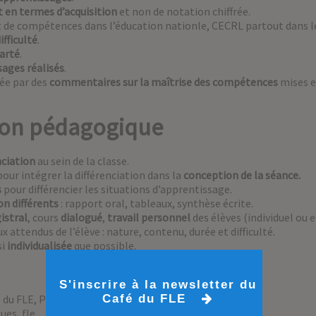
 en termes d’acquisition
et non de notation chiffrée.
t de compétences dans l’éducation nationle, CECRL partout dans 
ifficulté
.
larté
.
ages réalisés
.
rée par des
commentaires sur la maîtrise des compétences
mises e
ation pédagogique
nciation
au sein de la classe.
our intégrer la différenciation dans la
conception de la séance.
s
pour différencier les situations d’apprentissage.
n différents
: rapport oral, tableaux, synthèse écrite.
istral
, cours
dialogué
,
travail personnel
des élèves (individuel ou 
x attendus de l’élève : nature, contenu, durée et difficulté.
si
individualisée
que possible.
S'inscrire à la newsletter du
 du FLE
,
Pédagogie FLE
Café du FLE
ques
,
fle