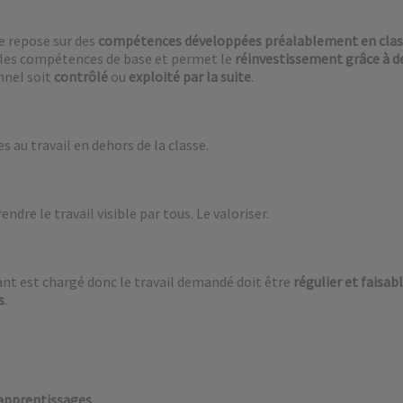
se repose sur des
compétences développées préalablement en clas
e les compétences de base et permet le
réinvestissement grâce à de
onnel soit
contrôlé
ou
exploité par la suite
.
es au travail en dehors de la classe.
ndre le travail visible par tous. Le valoriser.
nt est chargé donc le travail demandé doit être
régulier et
faisab
s
.
 apprentissages
.