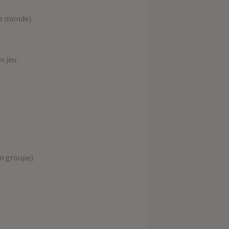
le monde).
n jeu.
en groupe).