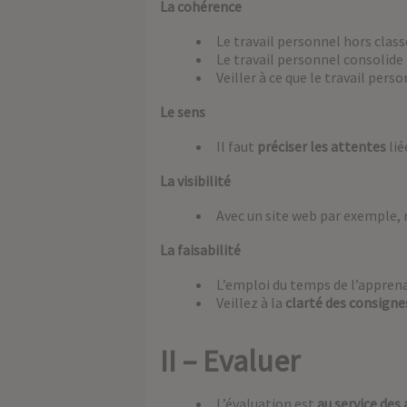
La cohérence
Le travail personnel hors clas
Le travail personnel consolid
Veiller à ce que le travail pers
Le sens
Il faut
préciser les attentes
lié
La visibilité
Avec un site web par exemple, re
La faisabilité
L’emploi du temps de l’apprena
Veillez à la
clarté des consigne
II – Evaluer
L’évaluation est
au service des