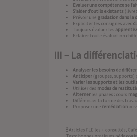
Evaluer une compétence se fait
S’aider d’outils existants
(livre
Prévoir une
gradation dans la d
Expliciter les consignes avec
c
Toujours évaluer les
apprentiss
Eclairer toute évaluation chiff
III – La différenci
Analyser les besoins de différe
Anticiper
(groupes, supports) p
Varier les supports et les outil
Utiliser des
modes de restitutio
Alterner
les phases : cours
mag
Différencier la forme des travau
Proposer une
remédiation
aus
Articles FLE les + consultés
,
Café
Tags:
bonnes pratiques pédagogi