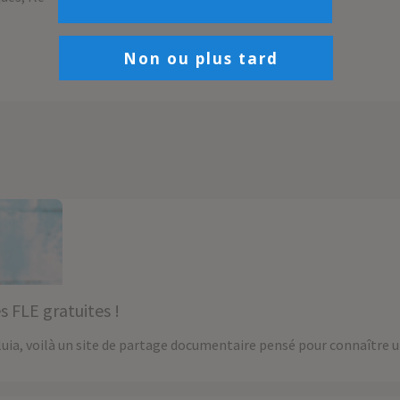
Non ou plus tard
 FLE gratuites !
luia, voilà un site de partage documentaire pensé pour connaître