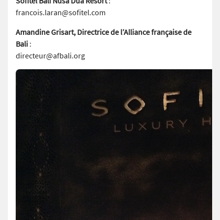
Sofitel Bali Nusa Dua Resort
:
francois.laran@sofitel.com
Amandine Grisart, Directrice de l’Alliance française de
Bali
:
directeur@afbali.org