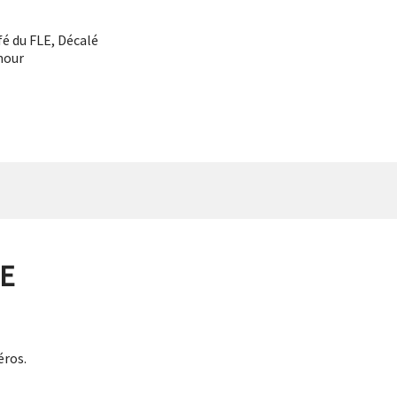
fé du FLE
,
Décalé
our
LE
éros.