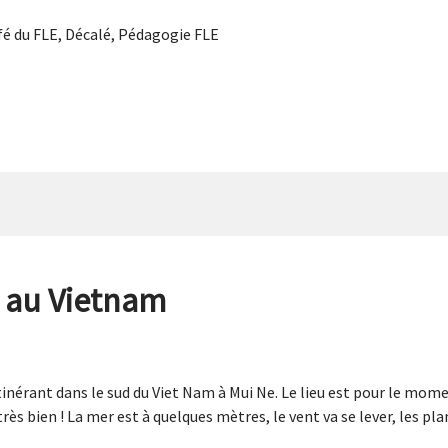
fé du FLE
,
Décalé
,
Pédagogie FLE
) au Vietnam
tinérant dans le sud du Viet Nam à Mui Ne. Le lieu est pour le mom
s bien ! La mer est à quelques mètres, le vent va se lever, les pla