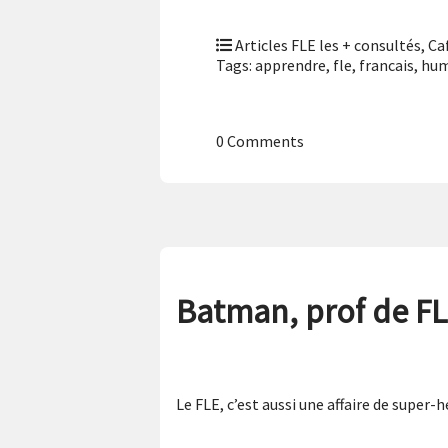
Articles FLE les + consultés
,
Ca
Tags:
apprendre
,
fle
,
francais
,
hum
0 Comments
Batman, prof de F
Le FLE, c’est aussi une affaire de super-h