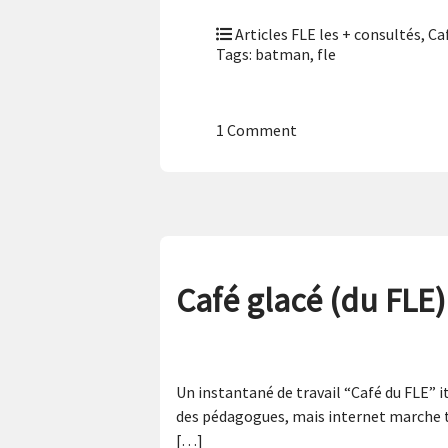
Articles FLE les + consultés
,
Ca
Tags:
batman
,
fle
1 Comment
Café glacé (du FLE
Un instantané de travail “Café du FLE” i
des pédagogues, mais internet marche trè
[…]