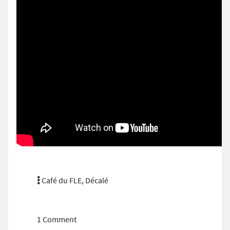
Café du FLE
,
Décalé
1 Comment