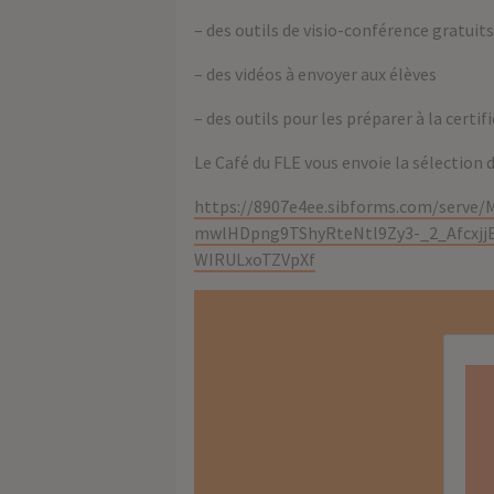
– des outils de visio-conférence gratuits
– des vidéos à envoyer aux élèves
– des outils pour les préparer à la certi
Le Café du FLE vous envoie la sélection d
https://8907e4ee.sibforms.com/ser
mwlHDpng9TShyRteNtl9Zy3-_2_Afcxj
WIRULxoTZVpXf