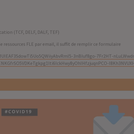
fication (TCF, DELF, DALF, TEF)
e ressources FLE par email, il suffit de remplir ce formulaire
ve/MUIEAF3SdowTi5Uo5QWiiyAbvRmI5-3nBIuf8go-7Fr2HT-nLuLWw
jENKGfrSO5VDKeTgkpg1lti6IckHwy8yOhIHfzjuqnPCO-I8Kh3NVUX