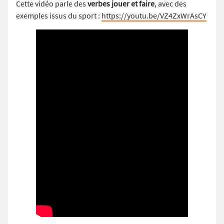
Cette vidéo parle des
verbes jouer et faire
, avec des
exemples issus du sport :
https://youtu.be/VZ4ZxWrAsCY