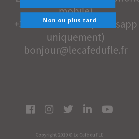
mobile)
Non ou plus tard
+33 6 84 42 48 21 (whatsapp
uniquement)
bonjour@lecafedufle.fr
Copyright 2019 © Le Café du FLE