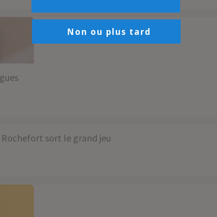
Non ou plus tard
ngues
Rochefort sort le grand jeu