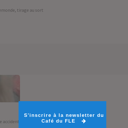
lemonde
,
tirage au sort
S'inscrire à la newsletter du
Café du FLE
le accident d'espadon.