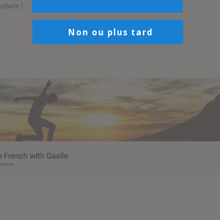
lture !
Non ou plus tard