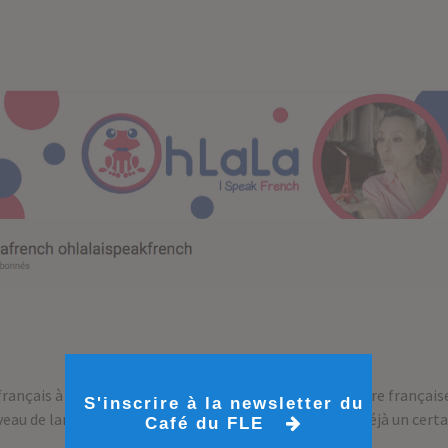
français à des anglophones tout en découvrant la culture française
S'inscrire à la newsletter du
iveau de langues, des débutants aux apprenants ayant déjà un certai
Café du FLE